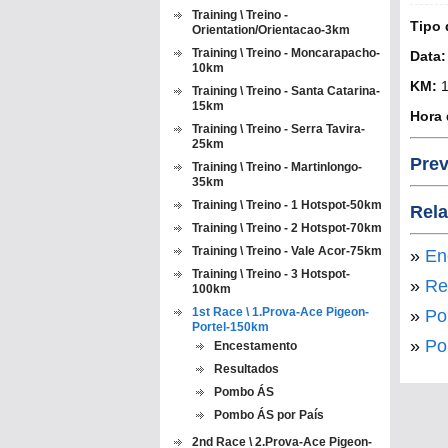
Training \ Treino -
Tipo 
Orientation/Orientacao-3km
Training \ Treino - Moncarapacho-
Data:
10km
KM:
1
Training \ Treino - Santa Catarina-
15km
Hora 
Training \ Treino - Serra Tavira-
25km
Prev
Training \ Treino - Martinlongo-
35km
Training \ Treino - 1 Hotspot-50km
Rela
Training \ Treino - 2 Hotspot-70km
Training \ Treino - Vale Acor-75km
»
En
Training \ Treino - 3 Hotspot-
»
Re
100km
1st Race \ 1.Prova-Ace Pigeon-
»
Po
Portel-150km
»
Po
Encestamento
Resultados
Pombo ÁS
Pombo ÁS por País
2nd Race \ 2.Prova-Ace Pigeon-