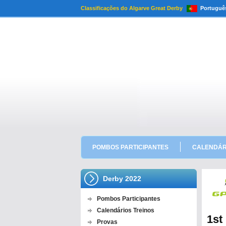
Classificações do Algarve Great Derby
Portuguê
POMBOS PARTICIPANTES
CALENDÁR
Derby 2022
Pombos Participantes
Calendários Treinos
1st
Provas