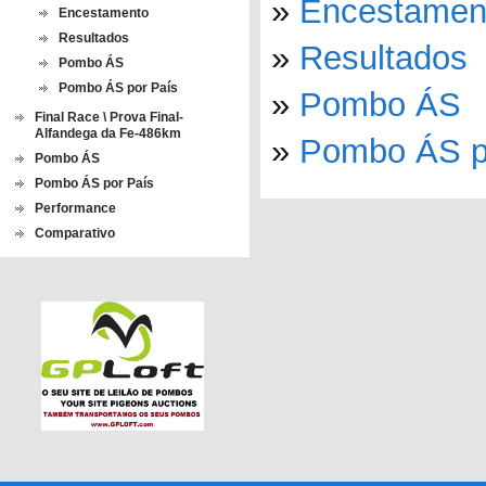
»
Encestamen
Encestamento
Resultados
»
Resultados
Pombo ÁS
Pombo ÁS por País
»
Pombo ÁS
Final Race \ Prova Final-
Alfandega da Fe-486km
»
Pombo ÁS p
Pombo ÁS
Pombo ÁS por País
Performance
Comparativo