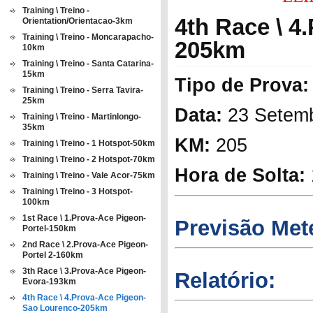
Training \ Treino -
4th Race \ 
Orientation/Orientacao-3km
Training \ Treino - Moncarapacho-
205km
10km
Training \ Treino - Santa Catarina-
15km
Tipo de Prova:
Training \ Treino - Serra Tavira-
25km
Data:
23 Setemb
Training \ Treino - Martinlongo-
35km
KM:
205
Training \ Treino - 1 Hotspot-50km
Training \ Treino - 2 Hotspot-70km
Hora de Solta:
Training \ Treino - Vale Acor-75km
Training \ Treino - 3 Hotspot-
100km
1st Race \ 1.Prova-Ace Pigeon-
Previsão Met
Portel-150km
2nd Race \ 2.Prova-Ace Pigeon-
Portel 2-160km
3th Race \ 3.Prova-Ace Pigeon-
Relatório:
Evora-193km
4th Race \ 4.Prova-Ace Pigeon-
Sao Lourenco-205km