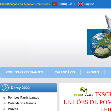
Classificações do Algarve Great Derby
Português
|
English
POMBOS PARTICIPANTES
CALENDÁRIO
PROVAS
Derby 2022
INSC
Pombos Participantes
LEILÕES DE P
Calendários Treinos
LEI
Provas