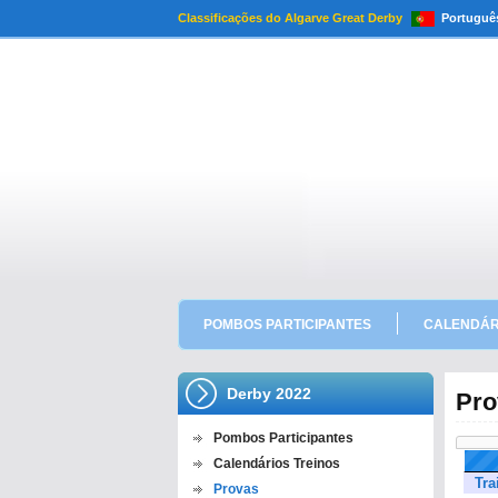
Classificações do Algarve Great Derby
Portuguê
POMBOS PARTICIPANTES
CALENDÁR
Derby 2022
Pro
Pombos Participantes
Calendários Treinos
Tra
Provas