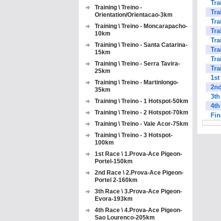
Tra
Training \ Treino -
Tra
Orientation/Orientacao-3km
Tra
Training \ Treino - Moncarapacho-
Tra
10km
Tra
Training \ Treino - Santa Catarina-
Tra
15km
Tra
Training \ Treino - Serra Tavira-
Tra
25km
1st
Training \ Treino - Martinlongo-
2nd
35km
3th
Training \ Treino - 1 Hotspot-50km
4th
Training \ Treino - 2 Hotspot-70km
Fin
Training \ Treino - Vale Acor-75km
Training \ Treino - 3 Hotspot-
100km
1st Race \ 1.Prova-Ace Pigeon-
Portel-150km
2nd Race \ 2.Prova-Ace Pigeon-
Portel 2-160km
3th Race \ 3.Prova-Ace Pigeon-
Evora-193km
4th Race \ 4.Prova-Ace Pigeon-
Sao Lourenco-205km