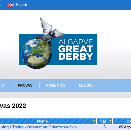
s
|
English
IO
PROVAS
POMBO ÁS
LEILÕES
vas 2022
Nome
KM
Da
ining \ Treino - Orientation/Orientacao-3km
3
09 Ago