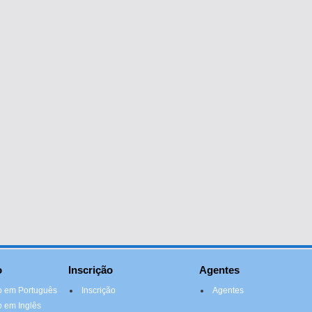
o
Inscrição
Agentes
 em Português
Inscrição
Agentes
 em Inglês