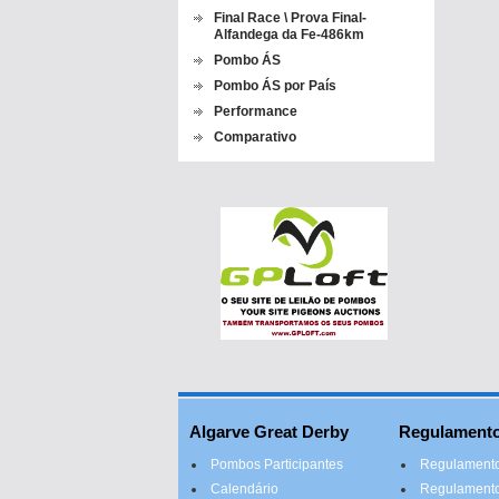
Final Race \ Prova Final-
Alfandega da Fe-486km
Pombo ÁS
Pombo ÁS por País
Performance
Comparativo
Algarve Great Derby
Regulament
Pombos Participantes
Regulamento
Calendário
Regulamento