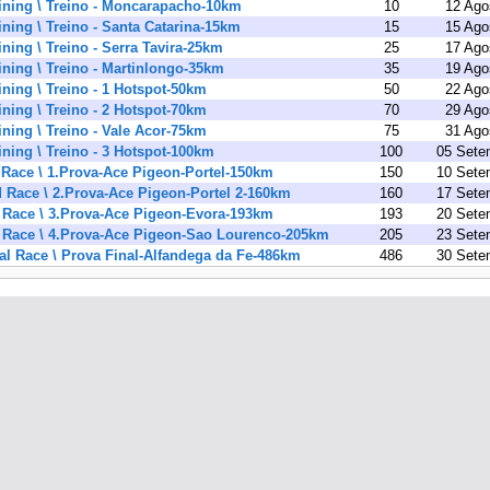
ining \ Treino - Moncarapacho-10km
10
12 Ago
ining \ Treino - Santa Catarina-15km
15
15 Ago
ining \ Treino - Serra Tavira-25km
25
17 Ago
ining \ Treino - Martinlongo-35km
35
19 Ago
ining \ Treino - 1 Hotspot-50km
50
22 Ago
ining \ Treino - 2 Hotspot-70km
70
29 Ago
ining \ Treino - Vale Acor-75km
75
31 Ago
ining \ Treino - 3 Hotspot-100km
100
05 Sete
 Race \ 1.Prova-Ace Pigeon-Portel-150km
150
10 Sete
 Race \ 2.Prova-Ace Pigeon-Portel 2-160km
160
17 Sete
 Race \ 3.Prova-Ace Pigeon-Evora-193km
193
20 Sete
 Race \ 4.Prova-Ace Pigeon-Sao Lourenco-205km
205
23 Sete
al Race \ Prova Final-Alfandega da Fe-486km
486
30 Sete