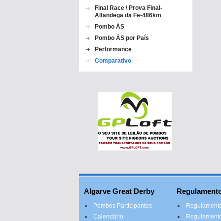
Final Race \ Prova Final-
Alfandega da Fe-486km
Pombo ÁS
Pombo ÁS por País
Performance
Comparativo
Algarve Great Derby
Regulament
Pombos Participantes
Regulamento
Calendário
Regulamento