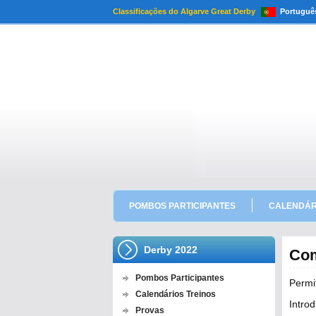
Classificações do Algarve Great Derby
Portuguê
POMBOS PARTICIPANTES
CALENDÁR
Derby 2022
Com
Pombos Participantes
Permi
Calendários Treinos
Intro
Provas