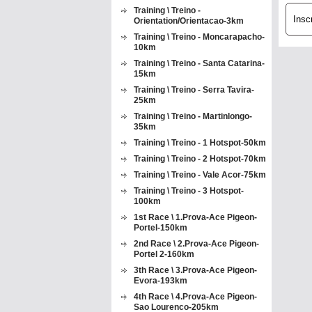
Training \ Treino -
Insc
Orientation/Orientacao-3km
Training \ Treino - Moncarapacho-
10km
Training \ Treino - Santa Catarina-
15km
Training \ Treino - Serra Tavira-
25km
Training \ Treino - Martinlongo-
35km
Training \ Treino - 1 Hotspot-50km
Training \ Treino - 2 Hotspot-70km
Training \ Treino - Vale Acor-75km
Training \ Treino - 3 Hotspot-
100km
1st Race \ 1.Prova-Ace Pigeon-
Portel-150km
2nd Race \ 2.Prova-Ace Pigeon-
Portel 2-160km
3th Race \ 3.Prova-Ace Pigeon-
Evora-193km
4th Race \ 4.Prova-Ace Pigeon-
Sao Lourenco-205km