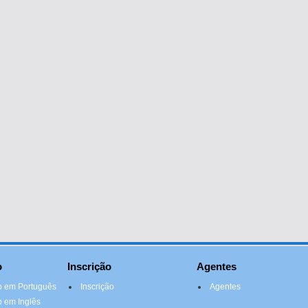
o
Inscrição
Agentes
 em Português
Inscrição
Agentes
 em Inglês