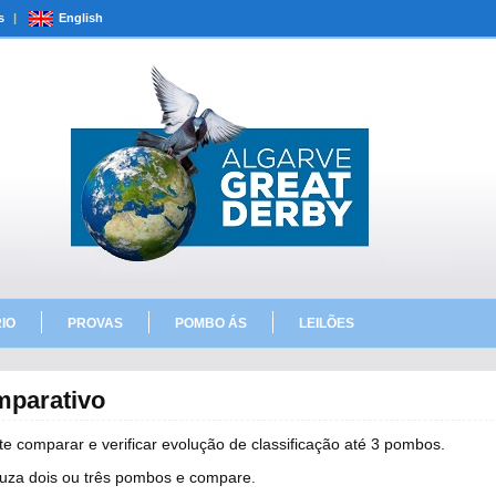
s
|
English
IO
PROVAS
POMBO ÁS
LEILÕES
parativo
te comparar e verificar evolução de classificação até 3 pombos.
duza dois ou três pombos e compare.