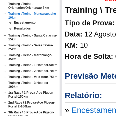
Training \ Treino -
Training \ T
Orientation/Orientacao-3km
Training \ Treino - Moncarapacho-
10km
Tipo de Prova:
Encestamento
Resultados
Data:
12 Agosto
Training \ Treino - Santa Catarina-
15km
KM:
10
Training \ Treino - Serra Tavira-
25km
Hora de Solta:
Training \ Treino - Martinlongo-
35km
Training \ Treino - 1 Hotspot-50km
Training \ Treino - 2 Hotspot-70km
Previsão Met
Training \ Treino - Vale Acor-75km
Training \ Treino - 3 Hotspot-
100km
1st Race \ 1.Prova-Ace Pigeon-
Relatório:
Portel-150km
2nd Race \ 2.Prova-Ace Pigeon-
Portel 2-160km
»
Encestamen
3th Race \ 3.Prova-Ace Pigeon-