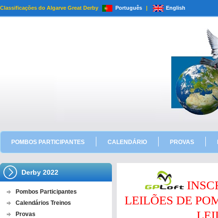
Classificações do Algarve Great Derby
Português
|
English
POMBOS PARTICIPANTES
CALENDÁRIO
PROVAS
Derby 2022
INSC
Pombos Participantes
LEILÕES DE P
Calendários Treinos
LEI
Provas