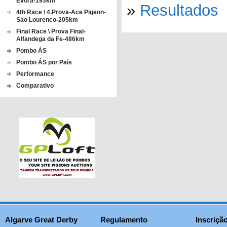
Evora-193km
»
Resultados
4th Race \ 4.Prova-Ace Pigeon-
Sao Lourenco-205km
Final Race \ Prova Final-
Alfandega da Fe-486km
Pombo ÁS
Pombo ÁS por País
Performance
Comparativo
Algarve Great Derby
Regulamento
Inscriçã